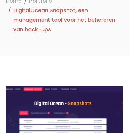
Home
Portfolio
DigitalOcean Snapshot, een
management tool voor het behereren
van back-ups